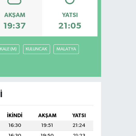
AKŞAM
YATSI
19:37
21:05
KALE (M)
KULUNCAK
MALATYA
I
İKINDI
AKŞAM
YATSI
16:30
19:51
21:24
16:30
19:50
21:23