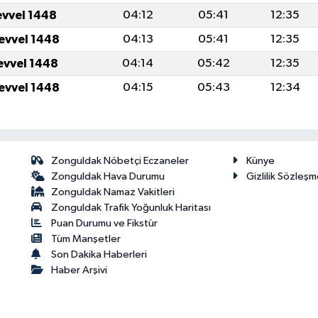
evvel 1448
04:12
05:41
12:35
levvel 1448
04:13
05:41
12:35
levvel 1448
04:14
05:42
12:35
levvel 1448
04:15
05:43
12:34
Zonguldak Nöbetçi Eczaneler
Künye
Zonguldak Hava Durumu
Gizlilik Sözleşm
Zonguldak Namaz Vakitleri
Zonguldak Trafik Yoğunluk Haritası
Puan Durumu ve Fikstür
Tüm Manşetler
Son Dakika Haberleri
Haber Arşivi