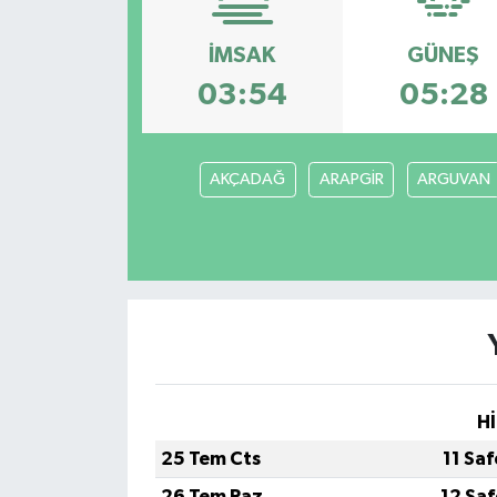
Özel
İMSAK
GÜNEŞ
03:54
05:28
Mesaj
Dergim
AKÇADAĞ
ARAPGİR
ARGUVAN
Ulusal
Hİ
25 Tem Cts
11 Sa
26 Tem Paz
12 Sa