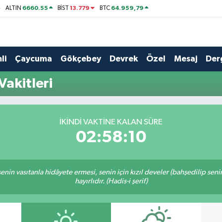
6660.55
13.779
64.959,79
ALTIN
BİST
BTC
li
Çaycuma
Gökçebey
Devrek
Özel
Mesaj
Der
akitleri
İKINDI VAKTINE KALAN SÜRE
02:58:10
n senin vasıtanla hidâyete ermesi, senin için kızıl develer (bahşedilip s
hayırlıdır. (Hadis-i şerif)