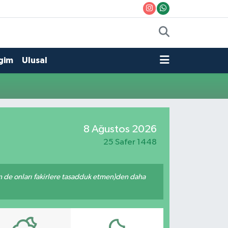
gim
Ulusal
8 Ağustos 2026
25 Safer 1448
enin de onları fakirlere tasadduk etmen)den daha