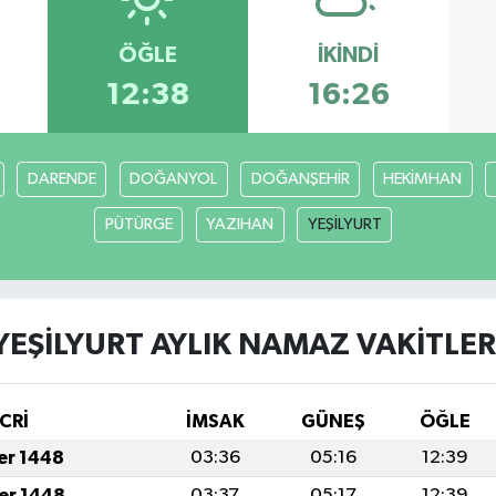
ÖĞLE
İKINDI
12:38
16:26
DARENDE
DOĞANYOL
DOĞANŞEHİR
HEKİMHAN
PÜTÜRGE
YAZIHAN
YEŞİLYURT
YEŞİLYURT AYLIK NAMAZ VAKITLER
CRİ
İMSAK
GÜNEŞ
ÖĞLE
fer 1448
03:36
05:16
12:39
fer 1448
03:37
05:17
12:39