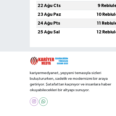
22 Ağu Cts
9 Rebiul
23 Ağu Paz
10 Rebiu
24 Ağu Pts
11 Rebiu
25 Ağu Sal
12 Rebiu
kariyermedyanet, yepyeni temasıyla sizleri
buluştururken, sadelik ve modernizmi bir araya
getiriyor. Şatafattan kaçınıyor ve insanlara haber
okuyabilecekleri bir altyapı sunuyor.