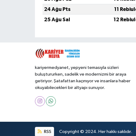
24 Ağu Pts
11 Rebiu
25 Ağu Sal
12 Rebiu
kariyermedyanet, yepyeni temasıyla sizleri
buluştururken, sadelik ve modernizmi bir araya
getiriyor. Şatafattan kaçınıyor ve insanlara haber
okuyabilecekleri bir altyapı sunuyor.
RSS
Copyright © 2024. Her hakkı saklıdır.