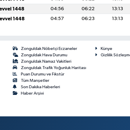
levvel 1448
04:56
06:22
13:13
levvel 1448
04:57
06:23
13:13
Zonguldak Nöbetçi Eczaneler
Künye
Zonguldak Hava Durumu
Gizlilik Sözleşm
Zonguldak Namaz Vakitleri
Zonguldak Trafik Yoğunluk Haritası
Puan Durumu ve Fikstür
Tüm Manşetler
Son Dakika Haberleri
Haber Arşivi