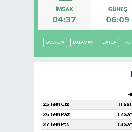
İMSAK
GÜNEŞ
Özel
04:37
06:09
Mesaj
Dergim
BODRUM
DALAMAN
DATÇA
FET
Ulusal
H
25 Tem Cts
11 Sa
26 Tem Paz
12 Sa
27 Tem Pts
13 Sa