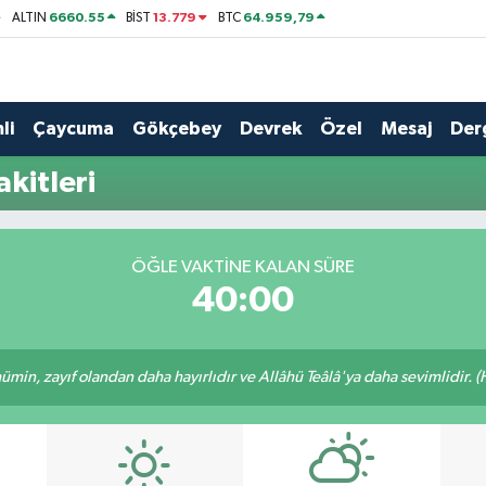
6660.55
13.779
64.959,79
ALTIN
BİST
BTC
li
Çaycuma
Gökçebey
Devrek
Özel
Mesaj
Der
kitleri
ÖĞLE VAKTINE KALAN SÜRE
40:00
min, zayıf olandan daha hayırlıdır ve Allâhü Teâlâ'ya daha sevimlidir. (H