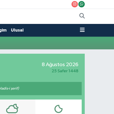
gim
Ulusal
8 Ağustos 2026
25 Safer 1448
adis-i şerif)