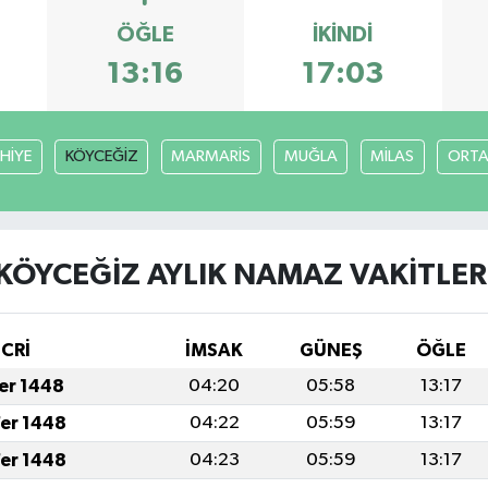
ÖĞLE
İKINDI
13:16
17:03
HİYE
KÖYCEĞİZ
MARMARİS
MUĞLA
MİLAS
ORT
KÖYCEĞİZ AYLIK NAMAZ VAKITLER
İCRİ
İMSAK
GÜNEŞ
ÖĞLE
fer 1448
04:20
05:58
13:17
fer 1448
04:22
05:59
13:17
fer 1448
04:23
05:59
13:17