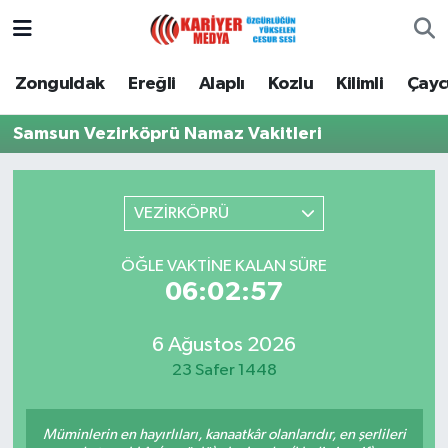
Zonguldak
Zonguldak Nöbetçi Eczaneler
Zonguldak
Ereğli
Alaplı
Kozlu
Kilimli
Çay
Ereğli
Zonguldak Hava Durumu
Samsun Vezirköprü Namaz Vakitleri
Alaplı
Zonguldak Namaz Vakitleri
VEZİRKÖPRÜ
Kozlu
Zonguldak Trafik Yoğunluk Haritası
ÖĞLE VAKTINE KALAN SÜRE
Kilimli
Puan Durumu ve Fikstür
06:02:57
Çaycuma
Tüm Manşetler
6 Ağustos 2026
23 Safer 1448
Gökçebey
Son Dakika Haberleri
Devrek
Haber Arşivi
Müminlerin en hayırlıları, kanaatkâr olanlarıdır, en şerlileri