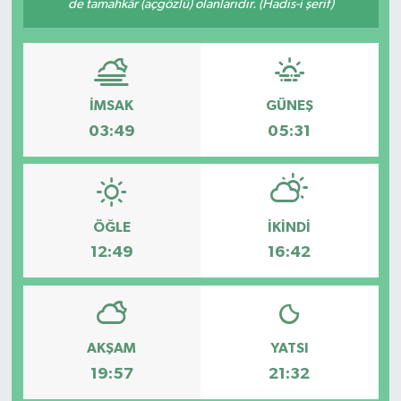
de tamahkâr (açgözlü) olanlarıdır. (Hadis-i şerif)
Özel
Mesaj
İMSAK
GÜNEŞ
Dergim
03:49
05:31
Ulusal
ÖĞLE
İKINDI
12:49
16:42
AKŞAM
YATSI
19:57
21:32