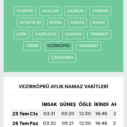
19 MAYIS
ALAÇAM
ASARCIK
ATAKUM
AYVACIK (S)
BAFRA
HAVZA
KAVAK
LADİK
SALIPAZARI
SAMSUN
TEKKEKÖY
TERME
VEZİRKÖPRÜ
YAKAKENT
ÇARŞAMBA
VEZİRKÖPRÜ AYLIK NAMAZ VAKITLERI
İMSAK
GÜNEŞ
ÖĞLE
İKINDI
AKŞA
25 Tem Cts
03:31
05:20
12:50
16:46
20:10
26 Tem Paz
03:32
05:21
12:50
16:46
20:09