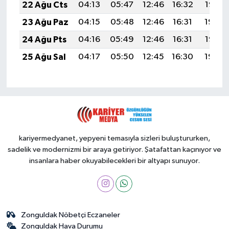
22 Ağu Cts
04:13
05:47
12:46
16:32
19:35
23 Ağu Paz
04:15
05:48
12:46
16:31
19:34
24 Ağu Pts
04:16
05:49
12:46
16:31
19:32
25 Ağu Sal
04:17
05:50
12:45
16:30
19:30
kariyermedyanet, yepyeni temasıyla sizleri buluştururken,
sadelik ve modernizmi bir araya getiriyor. Şatafattan kaçınıyor ve
insanlara haber okuyabilecekleri bir altyapı sunuyor.
Zonguldak Nöbetçi Eczaneler
Zonguldak Hava Durumu