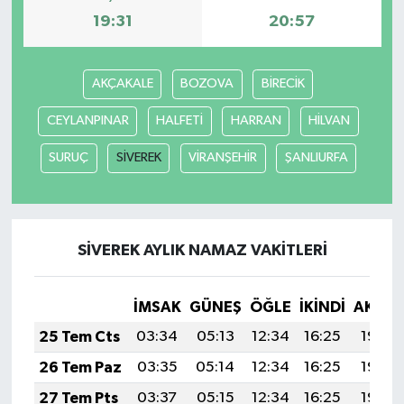
19:31
20:57
AKÇAKALE
BOZOVA
BİRECİK
CEYLANPINAR
HALFETİ
HARRAN
HİLVAN
SURUÇ
SİVEREK
VİRANŞEHİR
ŞANLIURFA
SİVEREK AYLIK NAMAZ VAKITLERI
İMSAK
GÜNEŞ
ÖĞLE
İKINDI
AKŞA
25 Tem Cts
03:34
05:13
12:34
16:25
19:45
26 Tem Paz
03:35
05:14
12:34
16:25
19:45
27 Tem Pts
03:37
05:15
12:34
16:25
19:44