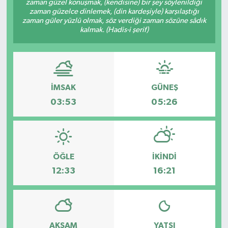
zaman güzel konuşmak, (kendisine) bir şey söylenildiği
zaman güzelce dinlemek, (din kardeşiyle) karşılaştığı
Özel
zaman güler yüzlü olmak, söz verdiği zaman sözüne sâdık
kalmak. (Hadis-i şerif)
Mesaj
Dergim
İMSAK
GÜNEŞ
Ulusal
03:53
05:26
ÖĞLE
İKINDI
12:33
16:21
AKŞAM
YATSI