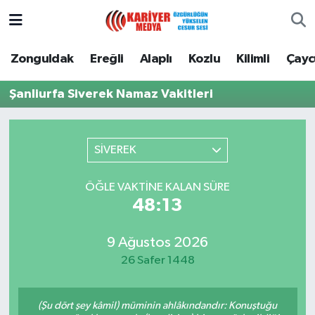
Zonguldak
Zonguldak Nöbetçi Eczaneler
Zonguldak
Ereğli
Alaplı
Kozlu
Kilimli
Çay
Ereğli
Zonguldak Hava Durumu
Şanliurfa Siverek Namaz Vakitleri
Alaplı
Zonguldak Namaz Vakitleri
SİVEREK
Kozlu
Zonguldak Trafik Yoğunluk Haritası
ÖĞLE VAKTINE KALAN SÜRE
Kilimli
Puan Durumu ve Fikstür
48:13
Çaycuma
Tüm Manşetler
9 Ağustos 2026
26 Safer 1448
Gökçebey
Son Dakika Haberleri
Devrek
Haber Arşivi
(Şu dört şey kâmil) müminin ahlâkındandır: Konuştuğu