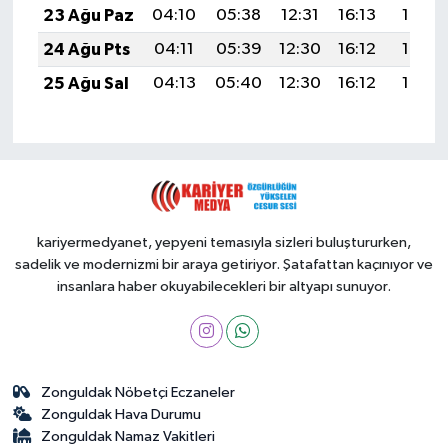
23 Ağu Paz
04:10
05:38
12:31
16:13
19:13
24 Ağu Pts
04:11
05:39
12:30
16:12
19:12
25 Ağu Sal
04:13
05:40
12:30
16:12
19:10
kariyermedyanet, yepyeni temasıyla sizleri buluştururken,
sadelik ve modernizmi bir araya getiriyor. Şatafattan kaçınıyor ve
insanlara haber okuyabilecekleri bir altyapı sunuyor.
Zonguldak Nöbetçi Eczaneler
Zonguldak Hava Durumu
Zonguldak Namaz Vakitleri